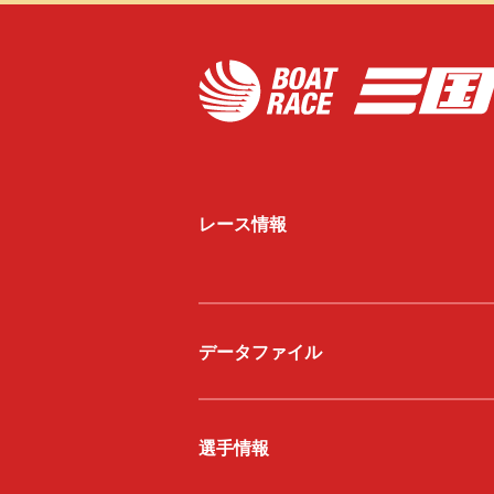
レース情報
データファイル
選手情報