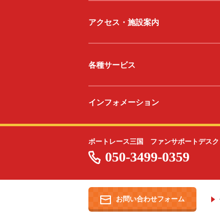
アクセス・施設案内
各種サービス
インフォメーション
ボートレース三国 ファンサポートデスク
050-3499-0359
お問い合わせフォーム