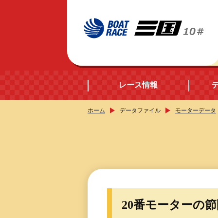
レース情報
ホーム
データファイル
モーターデータ
開催日程
シリーズインデック
出場予定選手データ
20番モーターの
レース展望