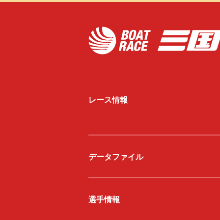
レース情報
データファイル
選手情報