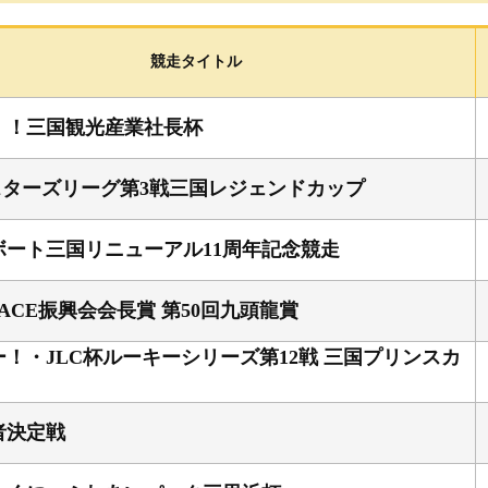
選手検索
進入コース別情報
競走タイトル
企画レース
！！三国観光産業社長杯
F
スターズリーグ第3戦三国レジェンドカップ
グ
ボート三国リニューアル11周年記念競走
RACE振興会会長賞 第50回九頭龍賞
！・JLC杯ルーキーシリーズ第12戦 三国プリンスカ
績
成績・
者決定戦