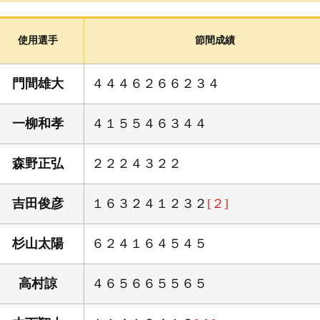
ボートレース三国 周辺ガイド
イベント・ファンサービス
使用選手
節間成績
ちょこっと「かに歩き」
よくある質問
門間雄大
４４４６２６６２３４
一柳和孝
４１５５４６３４４
森野正弘
２２２４３２２
吉田俊彦
１６３２４１２３２
[２]
杉山太陽
６２４１６４５４５
高村諒
４６５６６５５６５