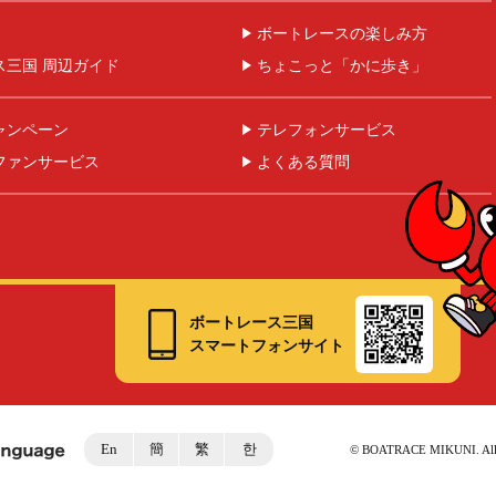
ボートレースの楽しみ方
ス三国 周辺ガイド
ちょこっと「かに歩き」
ャンペーン
テレフォンサービス
ファンサービス
よくある質問
ボートレース三国
スマートフォンサイト
En
簡
繁
한
©︎ BOATRACE MIKUNI. All r