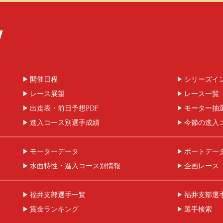
開催日程
シリーズイ
レース展望
レース一覧
出走表・前日予想PDF
モーター抽
進入コース別選手成績
今節の進入
モーターデータ
ボートデー
水面特性・進入コース別情報
企画レース
福井支部選手一覧
福井支部選
賞金ランキング
選手検索