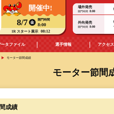
開催中!
場外発売
8:00
開門時間
8/7
開門時間
金
外向発売
8:00
8:00
開門時間
08:12
1R スタート展示
データファイル
選手情報
アクセス
モーター節間成績
モーターデータ
福井支部選手一覧
モーター節間
ス
ボートデータ
福井支部選手優勝実績
出目データ・
ヤングレーサー
高配当ランキング
節間成績
賞金ランキング
水面特性・