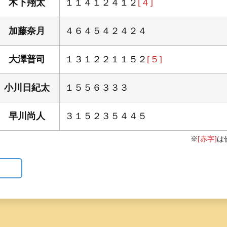
木下翔太
１１４１２４１２
[４]
加藤奈月
４６４５４２４２４
大澤普司
１３１２２１１５２
[５]
小川日紀太
１５５６３３３
早川尚人
３１５２３５４４５
※
[赤字]
は