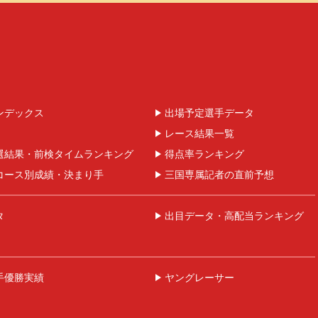
ンデックス
出場予定選手データ
レース結果一覧
選結果・前検タイムランキング
得点率ランキング
コース別成績・決まり手
三国専属記者の直前予想
タ
出目データ・高配当ランキング
手優勝実績
ヤングレーサー