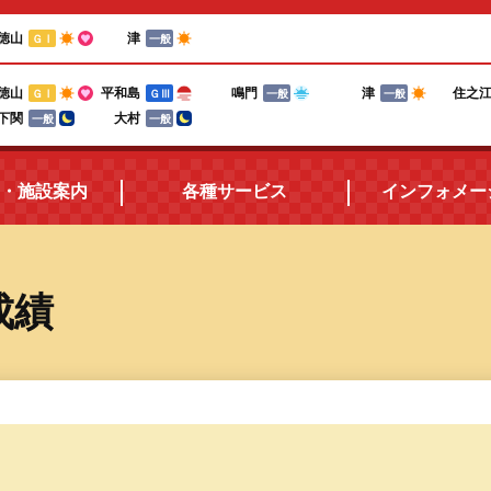
徳山
津
ＧⅠ
一般
徳山
平和島
鳴門
津
住之
ＧⅠ
ＧⅢ
一般
一般
下関
大村
一般
一般
・施設案内
各種サービス
インフォメー
所在地・アクセス
三国ボートポイントカード
成績
施設案内
電話投票キャンペーン
ボートレースの楽しみ方
テレフォンサービス
食堂紹介
メールマガジン