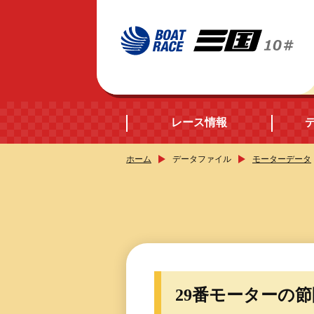
レース情報
ホーム
データファイル
モーターデータ
開催日程
シリーズインデック
出場予定選手データ
29番モーターの
レース展望