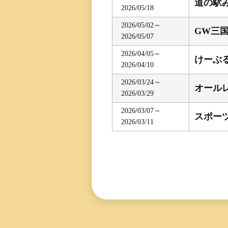
道の駅
2026/05/18
三国専属記者の
直前予想
2026/05/02～
GW三
2026/05/07
2026/04/05～
けーぶ
2026/04/10
2026/03/24～
オール
2026/03/29
2026/03/07～
スポー
2026/03/11