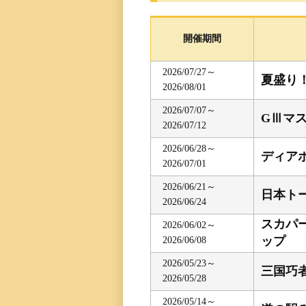
レース一覧
開催期間
レース結果一覧
2026/07/27～
夏盛り
2026/08/01
出走表・前日予想PD
2026/07/07～
GⅢマ
2026/07/12
モーター抽選結果・
前検タイムランキン
2026/06/28～
ディア
2026/07/01
得点率ランキング
2026/06/21～
日本ト
2026/06/24
スカパー
進入コース別選手成
2026/06/02～
ップ
2026/06/08
今節の進入コース別
2026/05/23～
三国巧
2026/05/28
決まり手
2026/05/14～