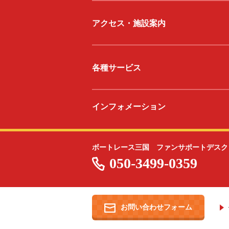
アクセス・施設案内
各種サービス
インフォメーション
ボートレース三国 ファンサポートデスク
050-3499-0359
お問い合わせフォーム