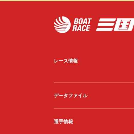
レース情報
データファイル
選手情報