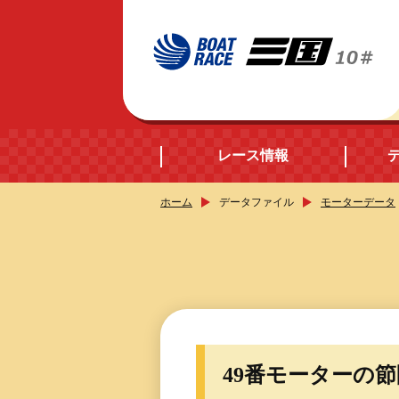
レース情報
ホーム
データファイル
モーターデータ
開催日程
シリーズインデック
出場予定選手データ
49番モーターの
レース展望