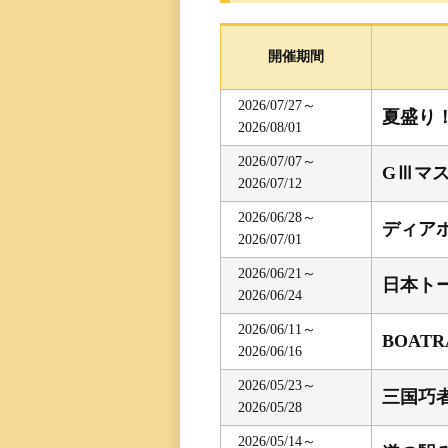
レース一覧
開催期間
レース結果一覧
2026/07/27～
夏盛り
2026/08/01
出走表・前日予想PD
2026/07/07～
GⅢマ
2026/07/12
モーター抽選結果・
前検タイムランキン
2026/06/28～
ディア
2026/07/01
得点率ランキング
2026/06/21～
日本ト
2026/06/24
進入コース別選手成
2026/06/11～
BOAT
2026/06/16
今節の進入コース別
2026/05/23～
三国巧
2026/05/28
決まり手
2026/05/14～