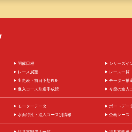
開催日程
シリーズイ
レース展望
レース一覧
出走表・前日予想PDF
モーター抽
進入コース別選手成績
今節の進入
モーターデータ
ボートデー
水面特性・進入コース別情報
企画レース
福井支部選手一覧
福井支部選