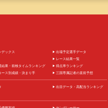
ンデックス
出場予定選手データ
レース結果一覧
選結果・前検タイムランキング
得点率ランキング
コース別成績・決まり手
三国専属記者の直前予想
タ
出目データ・高配当ランキング
手優勝実績
ヤングレーサー