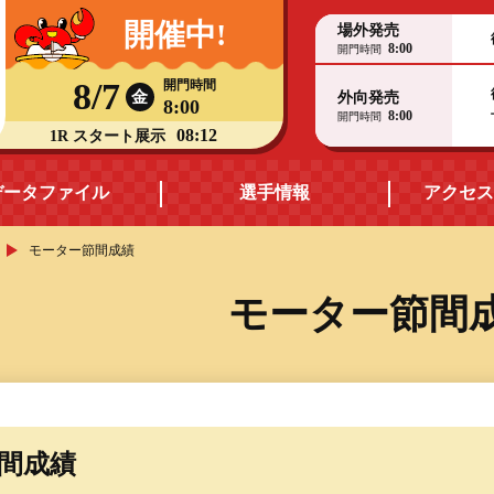
開催中!
場外発売
8:00
開門時間
8/7
開門時間
金
外向発売
8:00
8:00
開門時間
08:12
1R スタート展示
データファイル
選手情報
アクセス
モーター節間成績
モーターデータ
福井支部選手一覧
モーター節間
ス
ボートデータ
福井支部選手優勝実績
出目データ・
ヤングレーサー
高配当ランキング
節間成績
賞金ランキング
水面特性・