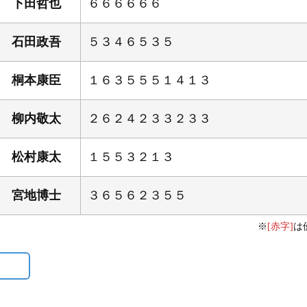
下田哲也
６６６６６６
石田政吾
５３４６５３５
桐本康臣
１６３５５５１４１３
柳内敬太
２６２４２３３２３３
松村康太
１５５３２１３
宮地博士
３６５６２３５５
※
[赤字]
は