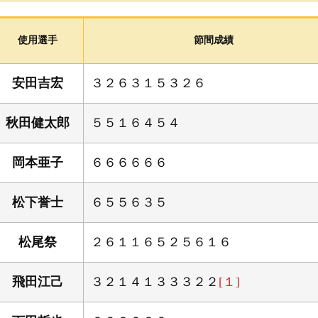
ボートレース三国 周辺ガイド
イベント・ファンサービス
使用選手
節間成績
ちょこっと「かに歩き」
よくある質問
安田吉宏
３２６３１５３２６
秋田健太郎
５５１６４５４
岡本亜子
６６６６６６
松下誉士
６５５６３５
松尾祭
２６１１６５２５６１６
飛田江己
３２１４１３３３２２
[１]