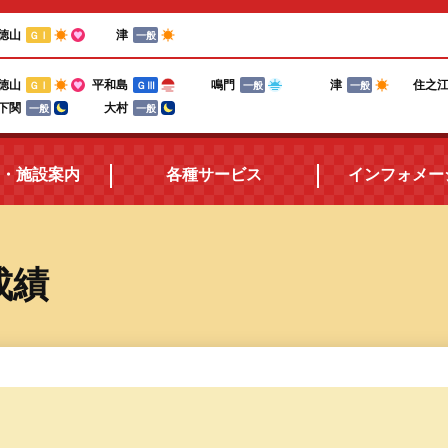
徳山
津
ＧⅠ
一般
徳山
平和島
鳴門
津
住之
ＧⅠ
ＧⅢ
一般
一般
下関
大村
一般
一般
・施設案内
各種サービス
インフォメー
所在地・アクセス
三国ボートポイントカード
成績
施設案内
電話投票キャンペーン
ボートレースの楽しみ方
テレフォンサービス
食堂紹介
メールマガジン