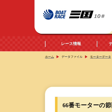
レース情報
ホーム
データファイル
モーターデータ
開催日程
シリーズインデック
出場予定選手データ
66番モーターの
レース展望