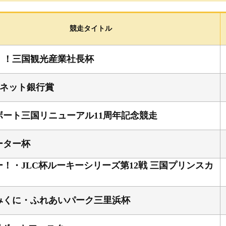
選手検索
進入コース別情報
競走タイトル
企画レース
！！三国観光産業社長杯
F
Iネット銀行賞
グ
ボート三国リニューアル11周年記念競走
ーター杯
！・JLC杯ルーキーシリーズ第12戦 三国プリンスカ
績
成績・
みくに・ふれあいパーク三里浜杯