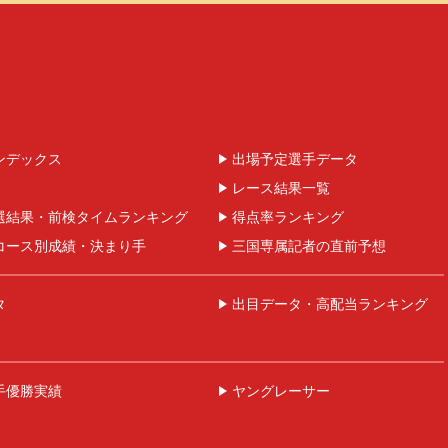
ンデックス
出場予定選手データ
レース結果一覧
選結果・前検タイムランキング
得点率ランキング
コース別成績・決まり手
三国専属記者の直前予想
タ
出目データ・高配当ランキング
手優勝実績
ヤングレーサー