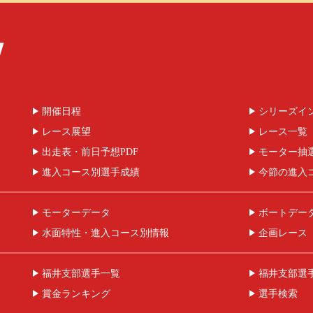
開催日程
シリーズイ
レース展望
レース一覧
出走表・前日予想PDF
モーター抽
進入コース別選手成績
今節の進入
モーターデータ
ボートデー
水面特性・進入コース別情報
企画レース
福井支部選手一覧
福井支部選
賞金ランキング
選手検索