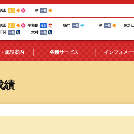
徳山
津
ＧⅠ
一般
徳山
平和島
鳴門
津
住之
ＧⅠ
ＧⅢ
一般
一般
下関
大村
一般
一般
・施設案内
各種サービス
インフォメー
所在地・アクセス
三国ボートポイントカード
成績
施設案内
電話投票キャンペーン
ボートレースの楽しみ方
テレフォンサービス
食堂紹介
メールマガジン