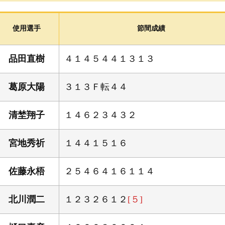
ボートレース三国 周辺ガイド
イベント・ファンサービス
使用選手
節間成績
ちょこっと「かに歩き」
よくある質問
品田直樹
４１４５４４１３１３
葛原大陽
３１３Ｆ転４４
清埜翔子
１４６２３４３２
宮地秀祈
１４４１５１６
佐藤永梧
２５４６４１６１１４
北川潤二
１２３２６１２
[５]