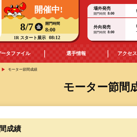
開催中!
場外発売
8:00
開門時間
8/7
開門時間
金
外向発売
8:00
8:00
開門時間
08:12
1R スタート展示
データファイル
選手情報
アクセス
モーター節間成績
モーターデータ
福井支部選手一覧
モーター節間
ス
ボートデータ
福井支部選手優勝実績
出目データ・
ヤングレーサー
高配当ランキング
節間成績
賞金ランキング
水面特性・