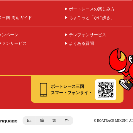
ボートレースの楽しみ方
ス三国 周辺ガイド
ちょこっと「かに歩き」
ャンペーン
テレフォンサービス
ファンサービス
よくある質問
ボートレース三国
スマートフォンサイト
En
簡
繁
한
©︎ BOATRACE MIKUNI. All r