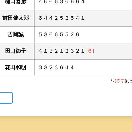
樋口喜彦
４６６６３６６６４
前田健太郎
６４４２５２５４１
吉岡誠
５３６６５５２６
田口節子
４１３２１２３２１
[６]
花田和明
３３２３６４４
※
[赤字]
は