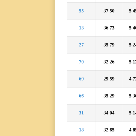
55
37.50
5.4
13
36.73
5.4
27
35.79
5.2
70
32.26
5.1
69
29.59
4.7
66
35.29
5.3
31
34.04
5.1
18
32.65
4.8