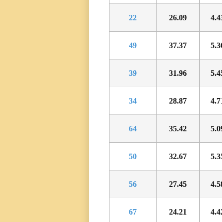
22
26.09
4.4
49
37.37
5.3
39
31.96
5.4
34
28.87
4.7
64
35.42
5.0
50
32.67
5.3
56
27.45
4.5
67
24.21
4.4