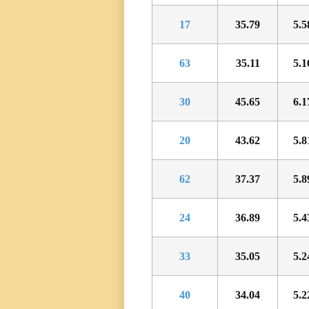
17
35.79
5.5
63
35.11
5.1
30
45.65
6.1
20
43.62
5.8
62
37.37
5.8
24
36.89
5.4
33
35.05
5.2
40
34.04
5.2