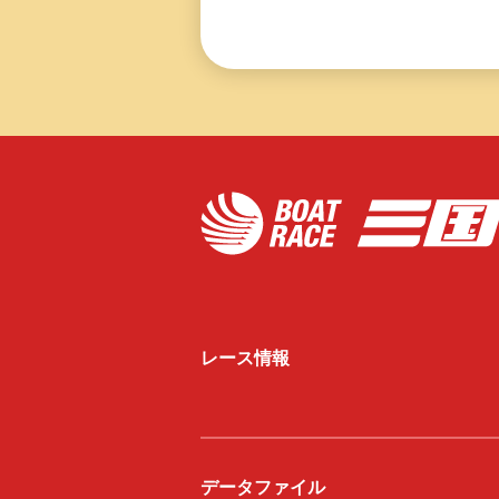
レース情報
データファイル