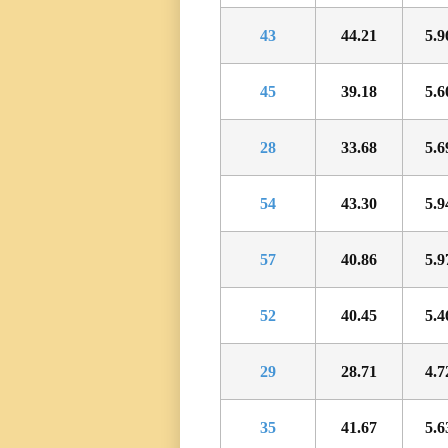
三国専属記者の
43
44.21
5.9
直前予想
45
39.18
5.6
28
33.68
5.6
54
43.30
5.9
57
40.86
5.9
52
40.45
5.4
29
28.71
4.7
35
41.67
5.6