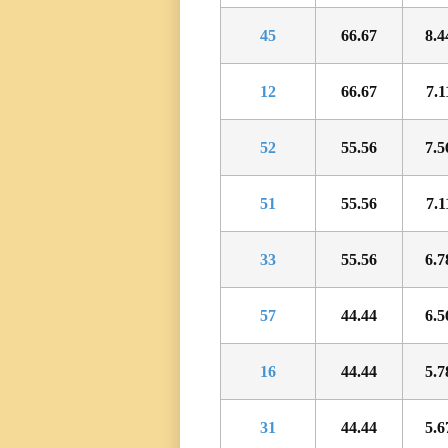
45
66.67
8.4
12
66.67
7.1
52
55.56
7.5
51
55.56
7.1
33
55.56
6.7
57
44.44
6.5
16
44.44
5.7
31
44.44
5.6