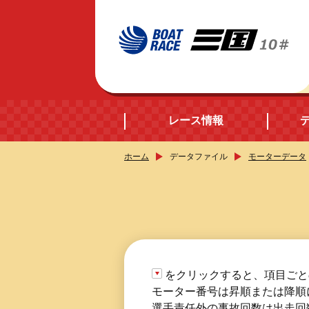
レース情報
ホーム
データファイル
モーターデータ
開催日程
シリーズインデック
出場予定選手データ
をクリックすると、項目ごと
レース展望
モーター番号は昇順または降順
選手責任外の事故回数は出走回