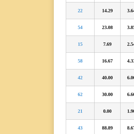
22
14.29
3.6
54
23.08
3.8
15
7.69
2.5
58
16.67
4.3
42
40.00
6.0
62
30.00
6.6
21
0.00
1.9
43
88.89
8.6