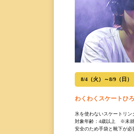
8/4（火）～8/9（日）
わくわくスケートひ
氷を使わないスケートリン
対象年齢：4歳以上 ※未
安全のため手袋と靴下が必