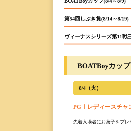
BOATBoyカップ(8/4～8/9)
レース一覧
第54回しぶき賞(8/14～8/19)
レース結果一覧
ヴィーナスシリーズ第11戦三国
出走表・前日予想PD
モーター抽選結果・
前検タイムランキン
BOATBoyカップ(8
得点率ランキング
8/4（火）
進入コース別選手成
PGⅠレディースチャ
今節の進入コース別
決まり手
先着入場者にお菓子をプレ