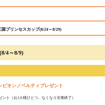
選手検索
進入コース別情報
企画レース
プリンセスカップ(8/24～8/29)
F
グ
/4～8/9)
績
ンピオンノベルティプレゼント
成績・
ゼント（お1人様ひとつ、なくなり次第終了）