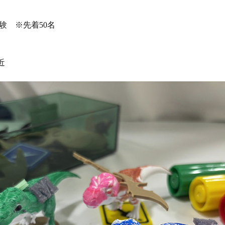
験 ※先着50名
近