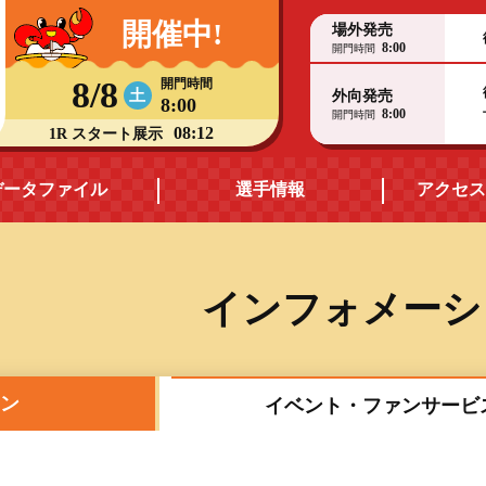
開催中!
場外発売
8:00
開門時間
8/8
開門時間
土
外向発売
8:00
8:00
開門時間
08:12
1R スタート展示
データファイル
選手情報
アクセス
モーターデータ
福井支部選手一覧
インフォメーシ
ス
ボートデータ
福井支部選手優勝実績
出目データ・
ヤングレーサー
ョン
イベント・ファンサービ
高配当ランキング
賞金ランキング
水面特性・