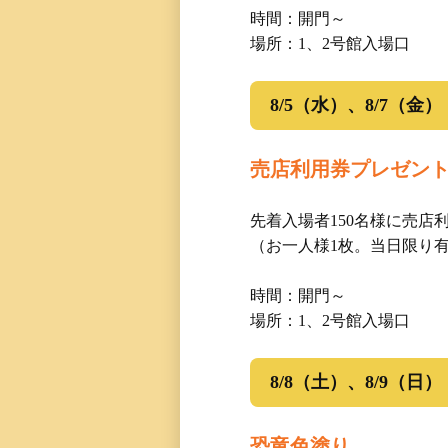
三国専属記者の
時間：開門～
場所：1、2号館入場口
直前予想
8/5（水）、8/7（金）
売店利用券プレゼン
先着入場者150名様に売店
（お一人様1枚。当日限り
時間：開門～
場所：1、2号館入場口
8/8（土）、8/9（日）
恐竜色塗り