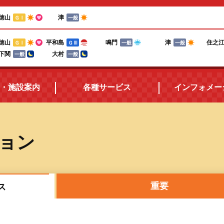
徳山
津
ＧⅠ
一般
徳山
平和島
鳴門
津
住之
ＧⅠ
ＧⅢ
一般
一般
下関
大村
一般
一般
・施設案内
各種サービス
インフォメー
所在地・アクセス
三国ボートポイントカード
ョン
施設案内
電話投票キャンペーン
ボートレースの楽しみ方
テレフォンサービス
重要
ス
食堂紹介
メールマガジン