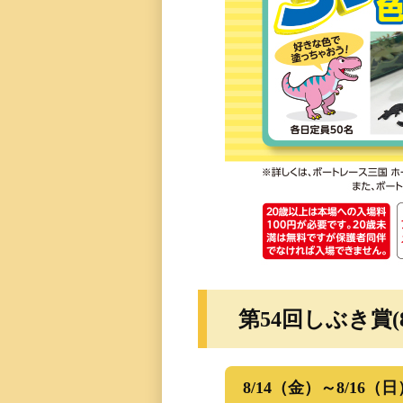
第54回しぶき賞(8/
8/14（金）～8/16（日