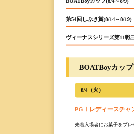
BOATBoyカップ(8/4～8/9)
レース一覧
第54回しぶき賞(8/14～8/19)
レース結果一覧
ヴィーナスシリーズ第11戦三国
出走表・前日予想PD
モーター抽選結果・
前検タイムランキン
BOATBoyカップ(8
得点率ランキング
8/4（火）
進入コース別選手成
PGⅠレディースチャ
今節の進入コース別
決まり手
先着入場者にお菓子をプレ