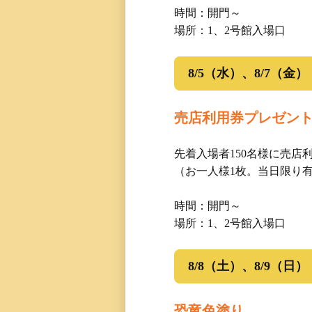
三国専属記者の
時間：開門～
場所：1、2号館入場口
直前予想
8/5（水）、8/7（金）
売店利用券プレゼン
先着入場者150名様に売店
（お一人様1枚。当日限り
時間：開門～
場所：1、2号館入場口
8/8（土）、8/9（日）
恐竜色塗り