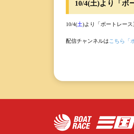
10/4(土)よ
レース一覧
10/4(
土
)より「ボートレー
レース結果一覧
出走表・前日予想PD
配信チャンネルは
こちら「
モーター抽選結果・
前検タイムランキン
得点率ランキング
進入コース別選手成
今節の進入コース別
決まり手