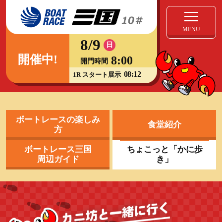
MENU
8/9
日
開催中!
8:00
開門時間
08:12
1R スタート展示
ボートレースの楽しみ
食堂紹介
方
ボートレース三国
ちょこっと「かに歩
周辺ガイド
き」