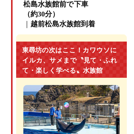
松島水族館前で下車
（約30分）
｜
越前松島水族館到着
東尋坊の次はここ！カワウソに
イルカ、サメまで〝見て・ふれ
て・楽しく学べる〟水族館