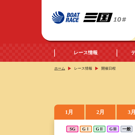
レース情報
ホーム
レース情報
開催日程
開催日程
シリーズインデック
出場予定選手データ
1月
2月
3
レース展望
SG
GⅠ
GⅡ
GⅢ
一般