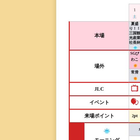
レース一覧
1
土
夏盛
レース結果一覧
り！
三国
本場
光産
出走表・前日予想PD
社長
SGび
モーター抽選結果・
わこ
場外
前検タイムランキン
常滑
得点率ランキング
JLC
進入コース別選手成
イベント
来場ポイント
pt
2
今節の進入コース別
決まり手