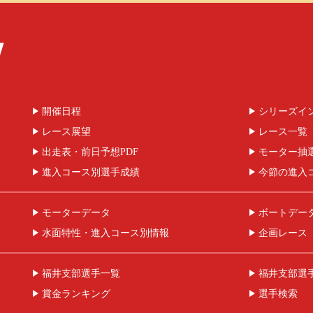
開催日程
シリーズイ
レース展望
レース一覧
出走表・前日予想PDF
モーター抽
進入コース別選手成績
今節の進入
モーターデータ
ボートデー
水面特性・進入コース別情報
企画レース
福井支部選手一覧
福井支部選
賞金ランキング
選手検索