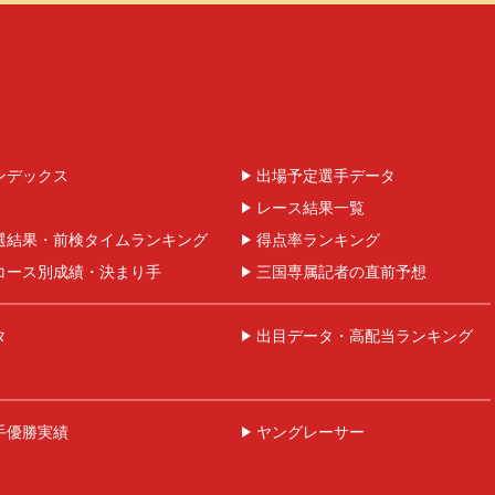
ンデックス
出場予定選手データ
レース結果一覧
選結果・前検タイムランキング
得点率ランキング
コース別成績・決まり手
三国専属記者の直前予想
タ
出目データ・高配当ランキング
手優勝実績
ヤングレーサー