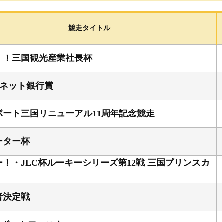
選手検索
進入コース別情報
競走タイトル
企画レース
！！三国観光産業社長杯
F
Iネット銀行賞
グ
ボート三国リニューアル11周年記念競走
ーター杯
！・JLC杯ルーキーシリーズ第12戦 三国プリンスカ
績
成績・
者決定戦