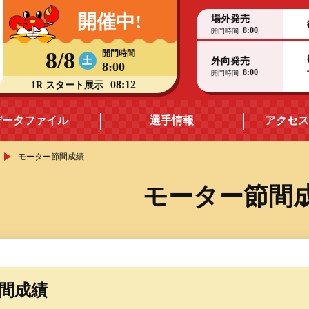
開催中!
場外発売
8:00
開門時間
8/8
開門時間
土
外向発売
8:00
8:00
開門時間
08:12
1R スタート展示
データファイル
選手情報
アクセス
モーター節間成績
モーターデータ
福井支部選手一覧
モーター節間
ス
ボートデータ
福井支部選手優勝実績
出目データ・
ヤングレーサー
高配当ランキング
節間成績
賞金ランキング
水面特性・