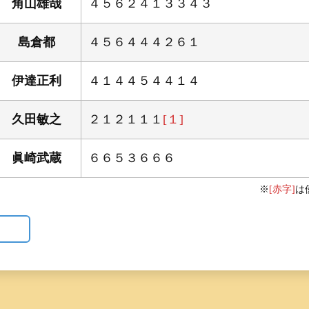
角山雄哉
４５６２４１３３４３
島倉都
４５６４４４２６１
伊達正利
４１４４５４４１４
久田敏之
２１２１１１
[１]
眞崎武蔵
６６５３６６６
※
[赤字]
は