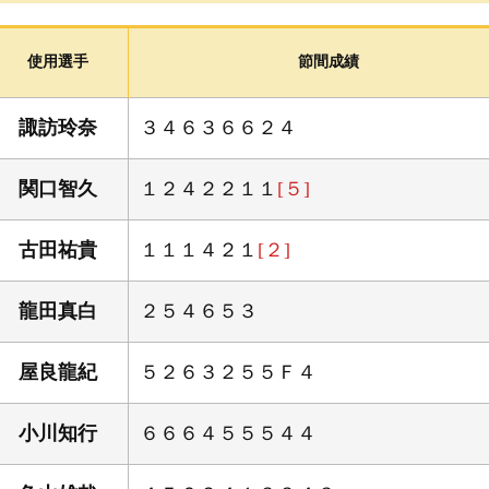
ボートレース三国 周辺ガイド
イベント・ファンサービス
使用選手
節間成績
ちょこっと「かに歩き」
よくある質問
諏訪玲奈
３４６３６６２４
関口智久
１２４２２１１
[５]
古田祐貴
１１１４２１
[２]
龍田真白
２５４６５３
屋良龍紀
５２６３２５５Ｆ４
小川知行
６６６４５５５４４