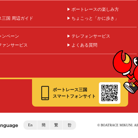
ボートレースの楽しみ方
ス三国 周辺ガイド
ちょこっと「かに歩き」
ャンペーン
テレフォンサービス
ファンサービス
よくある質問
ボートレース三国
スマートフォンサイト
En
簡
繁
한
©︎ BOATRACE MIKUNI. All r