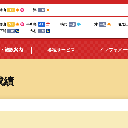
徳山
津
ＧⅠ
一般
徳山
平和島
鳴門
津
住之
ＧⅠ
ＧⅢ
一般
一般
下関
大村
一般
一般
・施設案内
各種サービス
インフォメー
所在地・アクセス
三国ボートポイントカード
成績
施設案内
電話投票キャンペーン
ボートレースの楽しみ方
テレフォンサービス
食堂紹介
メールマガジン