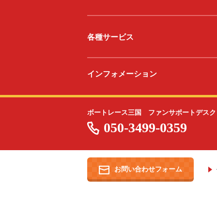
各種サービス
インフォメーション
ボートレース三国 ファンサポートデスク
050-3499-0359
お問い合わせフォーム