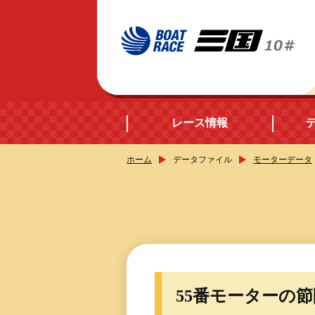
レース情報
ホーム
データファイル
モーターデータ
開催日程
シリーズインデック
出場予定選手データ
55番モーターの
レース展望