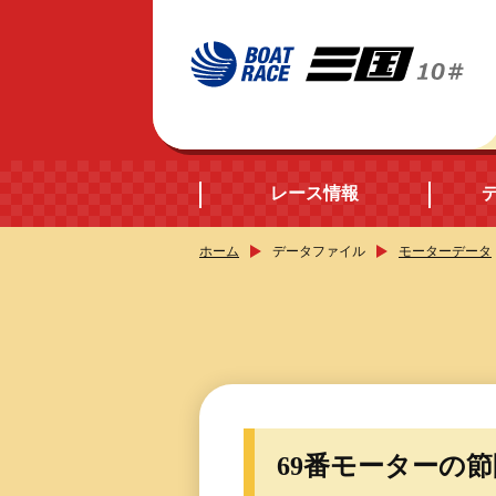
レース情報
ホーム
データファイル
モーターデータ
開催日程
シリーズインデック
出場予定選手データ
69番モーターの
レース展望