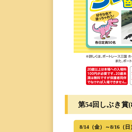
第54回しぶき賞(8/
8/14（金）～8/16（日