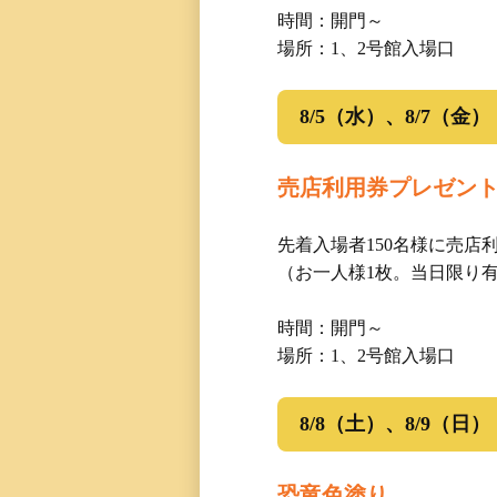
三国専属記者の
時間：開門～
場所：1、2号館入場口
直前予想
8/5（水）、8/7（金）
売店利用券プレゼン
先着入場者150名様に売店
（お一人様1枚。当日限り
時間：開門～
場所：1、2号館入場口
8/8（土）、8/9（日）
恐竜色塗り