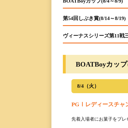
BOATBoyカップ(8/4～8/9)
レース一覧
第54回しぶき賞(8/14～8/19)
レース結果一覧
ヴィーナスシリーズ第11戦三国
出走表・前日予想PD
モーター抽選結果・
前検タイムランキン
BOATBoyカップ(8
得点率ランキング
8/4（火）
進入コース別選手成
PGⅠレディースチャ
今節の進入コース別
決まり手
先着入場者にお菓子をプレ