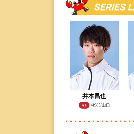
SERIES 
三国専属記者の
直前予想
井本昌也
/4985/山口
A1