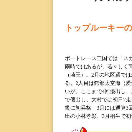
レース一覧
レース結果一覧
トップルーキーの
出走表・前日予想PD
モーター抽選結果・
ボートレース三国では「スカ
前検タイムランキン
雨時ではあるが、若々しく
（埼玉）。2月の地区選では
得点率ランキング
る。2人目は鰐部太空海（愛
いが、ここまで4回優出し、
進入コース別選手成
で優出し、大村では初日2走
級に初昇格。3月には通算
今節の進入コース別
出の小林孝彰、3月桐生で初
決まり手