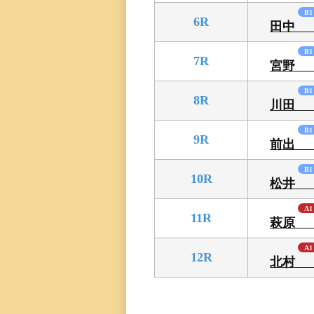
三国専属記者の
B1
6R
田中
直前予想
B1
7R
宮野
B1
8R
川田
B1
9R
前出
B1
10R
松井
A1
11R
萩原
A1
12R
北村