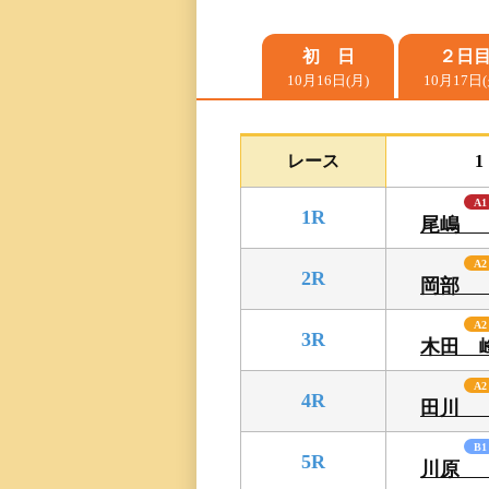
レース一覧
初 日
２日
10月16日(月)
10月17日(
レース結果一覧
出走表・前日予想PD
レース
1
A1
モーター抽選結果・
1R
尾嶋
前検タイムランキン
A2
2R
岡部
得点率ランキング
A2
3R
木田 
進入コース別選手成
A2
4R
田川
今節の進入コース別
決まり手
B1
5R
川原