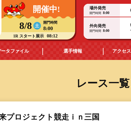
開催中!
場外発売
8:00
開門時間
8/8
開門時間
土
外向発売
8:00
8:00
開門時間
08:12
1R スタート展示
データファイル
選手情報
アクセス
モーターデータ
福井支部選手一覧
レース一覧
ス
ボートデータ
福井支部選手優勝実績
出目データ・
ヤングレーサー
高配当ランキング
来プロジェクト競走ｉｎ三国
賞金ランキング
水面特性・