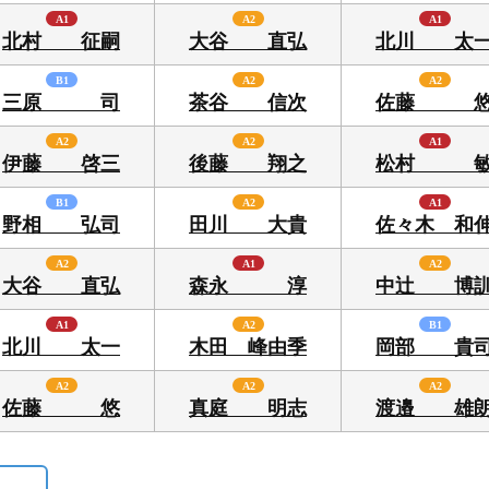
A1
A2
A1
北村 征嗣
大谷 直弘
北川 太
B1
A2
A2
三原 司
茶谷 信次
佐藤 
A2
A2
A1
伊藤 啓三
後藤 翔之
松村 
B1
A2
A1
野相 弘司
田川 大貴
佐々木 和
A2
A1
A2
大谷 直弘
森永 淳
中辻 博
A1
A2
B1
北川 太一
木田 峰由季
岡部 貴
A2
A2
A2
佐藤 悠
真庭 明志
渡邉 雄