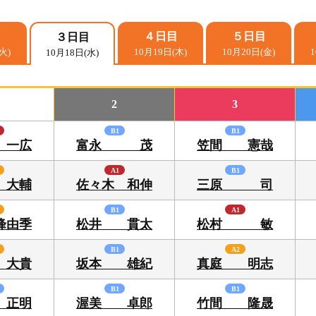
選手検索
進入コース別情報
目
４日目
５日目
３日目
火)
10月19日(木)
10月20日(金)
10月18日(水)
企画レース
F
2
3
B1
B1
 一広
富永 茂
笠間 憲哉
グ
A1
B1
 大輔
佐々木 和伸
三原 司
B1
A1
峰由季
松井 貫太
松村 敏
績
B1
A2
 大貴
坂本 雄紀
真庭 明志
成績・
B1
B1
 正明
渥美 卓郎
竹間 隆晟