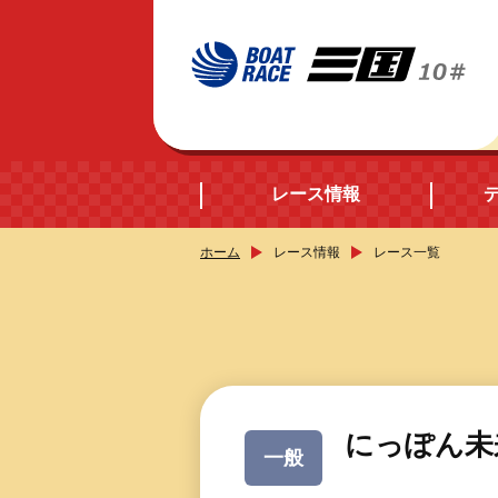
レース情報
ホーム
レース情報
レース一覧
開催日程
シリーズインデック
出場予定選手データ
にっぽん未
一般
レース展望