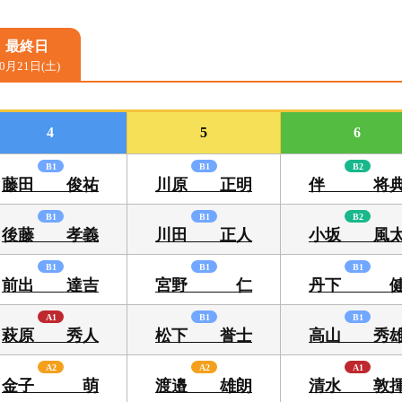
ボートレース三国 周辺ガイド
イベント・ファンサービス
最終日
10月21日(土)
ちょこっと「かに歩き」
よくある質問
4
5
6
B1
B1
B2
藤田 俊祐
川原 正明
伴 将
B1
B1
B2
後藤 孝義
川田 正人
小坂 風
B1
B1
B1
前出 達吉
宮野 仁
丹下 
A1
B1
B1
萩原 秀人
松下 誉士
高山 秀
A2
A2
A1
金子 萌
渡邉 雄朗
清水 敦