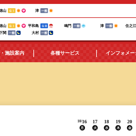
徳山
津
ＧⅠ
一般
徳山
平和島
鳴門
津
住之
ＧⅠ
ＧⅢ
一般
一般
下関
大村
一般
一般
・施設案内
各種サービス
インフォメー
所在地・アクセス
三国ボートポイントカード
施設案内
電話投票キャンペーン
ボートレースの楽しみ方
テレフォンサービス
10/
16
17
18
19
20
食堂紹介
メールマガジン
月
火
水
木
金