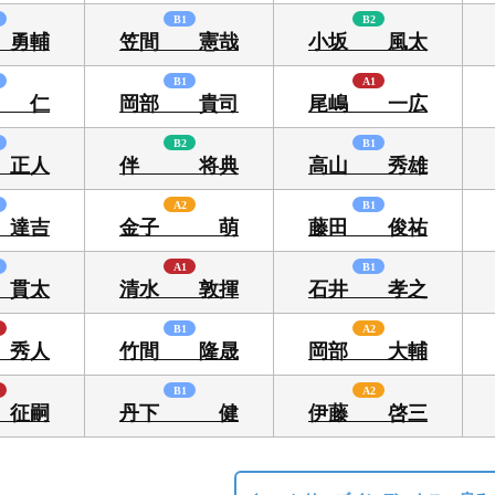
B1
B2
 勇輔
笠間 憲哉
小坂 風太
B1
A1
 仁
岡部 貴司
尾嶋 一広
B2
B1
 正人
伴 将典
高山 秀雄
A2
B1
 達吉
金子 萌
藤田 俊祐
A1
B1
 貫太
清水 敦揮
石井 孝之
B1
A2
 秀人
竹間 隆晟
岡部 大輔
B1
A2
 征嗣
丹下 健
伊藤 啓三