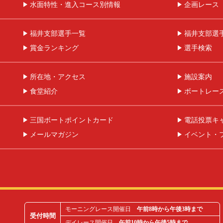
水面特性・進入コース別情報
企画レース
福井支部選手一覧
福井支部選
賞金ランキング
選手検索
所在地・アクセス
施設案内
食堂紹介
ボートレー
三国ボートポイントカード
電話投票キ
メールマガジン
イベント・
モーニングレース開催日
午前8時から午後3時まで
受付時間
デイレース開催日
午前10時から午後5時まで