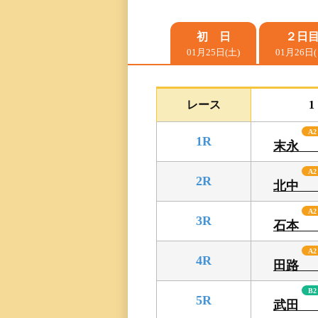
レース一覧
初 日
２日
01月25日(土)
01月26日(
レース結果一覧
出走表・前日予想PD
レース
1
A2
モーター抽選結果・
1R
末永
前検タイムランキン
A2
2R
北中
得点率ランキング
A2
3R
石本
進入コース別選手成
A2
4R
田路
今節の進入コース別
決まり手
B2
5R
武田