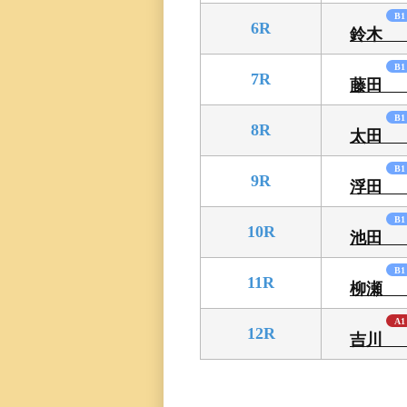
三国専属記者の
B1
6R
鈴木
直前予想
B1
7R
藤田
B1
8R
太田
B1
9R
浮田
B1
10R
池田
B1
11R
柳瀬
A1
12R
吉川