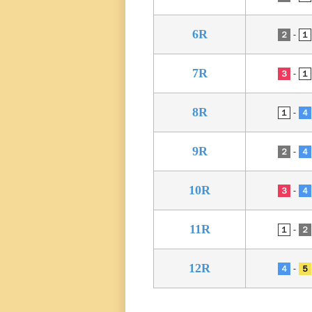
三国専属記者の
直前予想
6R
-
２
１
7R
-
３
１
8R
-
１
４
9R
-
２
４
10R
-
３
４
11R
-
１
２
12R
-
４
５