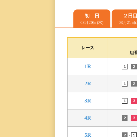
レース一覧
初 日
２日
03月20日(水)
03月21日(
レース結果一覧
出走表・前日予想PD
レース
組
モーター抽選結果・
1R
前検タイムランキン
-
１
２
2R
得点率ランキング
-
１
２
3R
進入コース別選手成
-
１
３
今節の進入コース別
4R
-
２
３
決まり手
5R
-
２
１