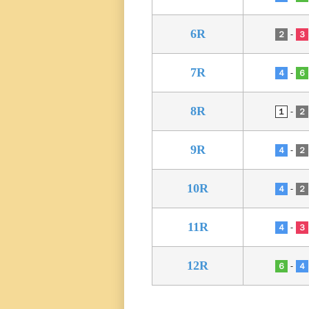
三国専属記者の
直前予想
6R
-
２
３
7R
-
４
６
8R
-
１
２
9R
-
４
２
10R
-
４
２
11R
-
４
３
12R
-
６
４