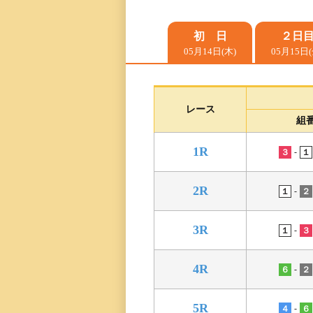
レース一覧
初 日
２日
05月14日(木)
05月15日(
レース結果一覧
出走表・前日予想PD
レース
組
モーター抽選結果・
1R
前検タイムランキン
-
３
１
2R
得点率ランキング
-
１
２
3R
進入コース別選手成
-
１
３
今節の進入コース別
4R
-
６
２
決まり手
5R
-
４
６