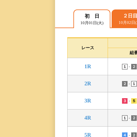
レース一覧
２日
初 日
10月02日(
10月01日(火)
レース結果一覧
出走表・前日予想PD
レース
組
モーター抽選結果・
1R
前検タイムランキン
-
１
２
2R
得点率ランキング
-
２
１
3R
進入コース別選手成
-
３
５
今節の進入コース別
4R
-
１
２
決まり手
5R
-
４
２