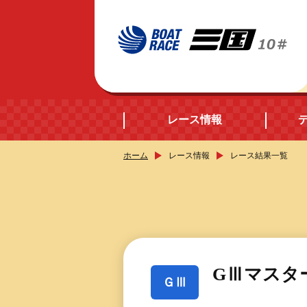
レース情報
ホーム
レース情報
レース結果一覧
開催日程
シリーズインデック
出場予定選手データ
GⅢマスタ
ＧⅢ
レース展望