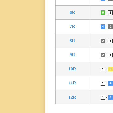
三国専属記者の
直前予想
6R
-
６
１
7R
-
４
２
8R
-
２
１
9R
-
２
１
10R
-
１
５
11R
-
１
４
12R
-
１
４