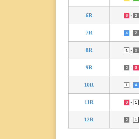
三国専属記者の
直前予想
6R
-
３
２
7R
-
４
２
8R
-
１
２
9R
-
２
３
10R
-
１
４
11R
-
３
１
12R
-
２
１