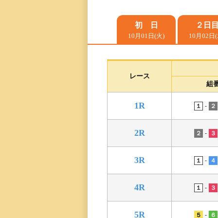
レース一覧
初 日
２日
10月01日(火)
10月02日(
レース結果一覧
出走表・前日予想PD
レース
組
モーター抽選結果・
1R
前検タイムランキン
-
１
２
2R
得点率ランキング
-
２
３
3R
進入コース別選手成
-
１
４
今節の進入コース別
4R
-
１
３
決まり手
5R
-
５
６