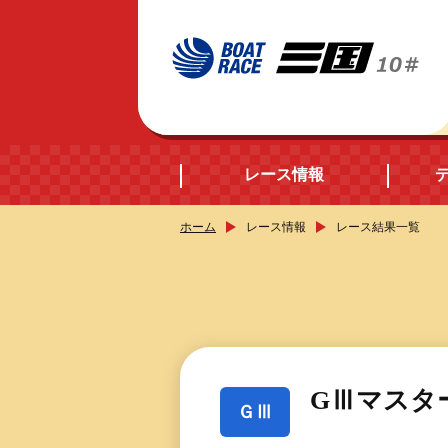
レース情報
ホーム
レース情報
レース結果一覧
開催日程
シリーズインデック
出場予定選手データ
GⅢマスタ
ＧⅢ
レース展望