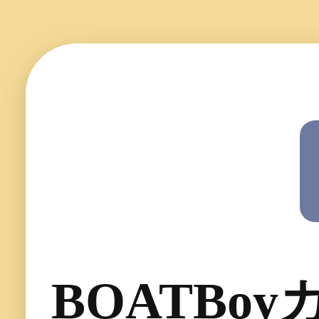
BOATBo