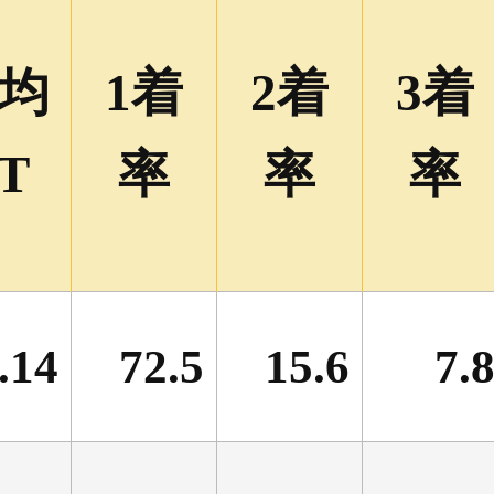
均
1着
2着
3着
T
率
率
率
.14
72.5
15.6
7.