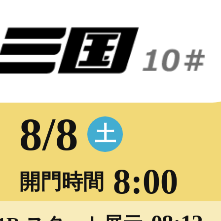
8/8
土
8:00
開門時間