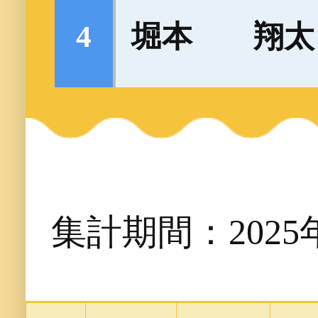
4
堀本 翔太
集計期間：2025年