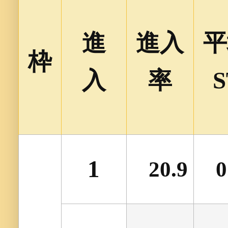
進
進入
平
枠
入
率
S
1
20.9
0