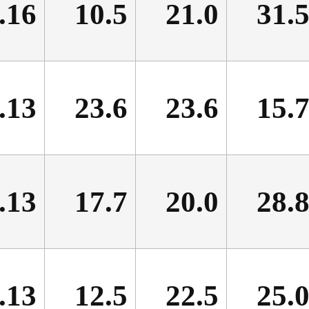
.16
10.5
21.0
31.
.13
23.6
23.6
15.
.13
17.7
20.0
28.
.13
12.5
22.5
25.