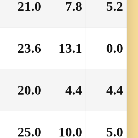
5
21.0
7.8
5.2
7
23.6
13.1
0.0
8
20.0
4.4
4.4
0
25.0
10.0
5.0