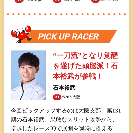
PICK UP RACER
“一刀流”となり覚醒
を遂げた頭脳派！石
本裕武が参戦！
石本裕武
/5267/大阪
A1
今回ピックアップするのは大阪支部、第131
期の石本裕武。果敢なスリット攻勢から、
卓越したレースIQで展開を瞬時に捉える