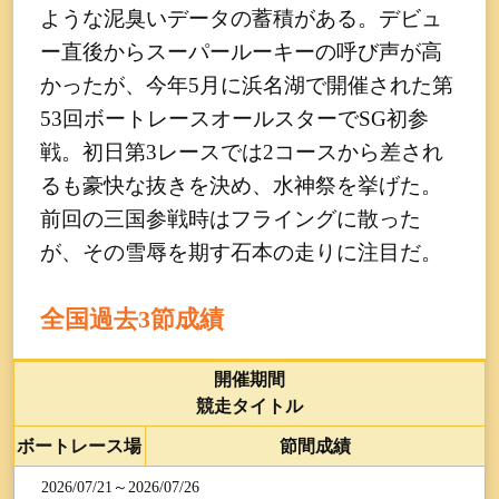
ような泥臭いデータの蓄積がある。デビュ
ー直後からスーパールーキーの呼び声が高
かったが、今年5月に浜名湖で開催された第
53回ボートレースオールスターでSG初参
戦。初日第3レースでは2コースから差され
るも豪快な抜きを決め、水神祭を挙げた。
前回の三国参戦時はフライングに散った
が、その雪辱を期す石本の走りに注目だ。
全国過去3節成績
開催期間
競走タイトル
ボートレース場
節間成績
2026/07/21～2026/07/26