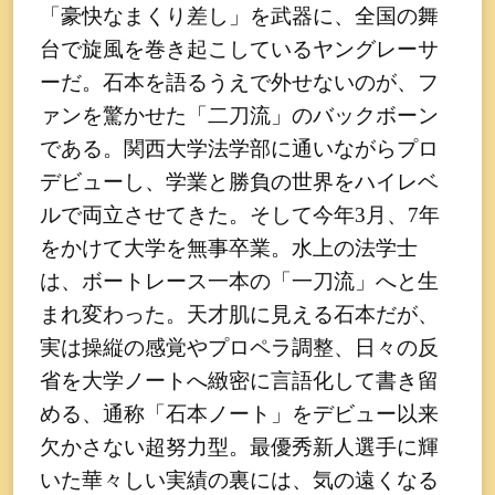
「豪快なまくり差し」を武器に、全国の舞
台で旋風を巻き起こしているヤングレーサ
ーだ。石本を語るうえで外せないのが、フ
ァンを驚かせた「二刀流」のバックボーン
である。関西大学法学部に通いながらプロ
デビューし、学業と勝負の世界をハイレベ
ルで両立させてきた。そして今年3月、7年
をかけて大学を無事卒業。水上の法学士
は、ボートレース一本の「一刀流」へと生
まれ変わった。天才肌に見える石本だが、
実は操縦の感覚やプロペラ調整、日々の反
省を大学ノートへ緻密に言語化して書き留
める、通称「石本ノート」をデビュー以来
欠かさない超努力型。最優秀新人選手に輝
いた華々しい実績の裏には、気の遠くなる