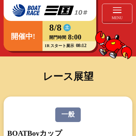
MENU
8/8
土
開催中!
8:00
開門時間
08:12
1R スタート展示
レース展望
一般
BOATBoyカップ