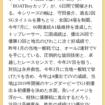
「BOATBoyカップ」が、6日間で開催され
る。今シリーズの軸は、守田俊介。過去2回
SGタイトルを勝ちとり、全国24場を制覇。
今年7月に、60期連続A1級維持を達成した
トップレーサー。三国成績は、優出26回で
優勝13回と地元のびわこに次ぐ好成績で、
昨年1月の当地一般戦では、オール2連対でV
を手にしている。圧倒的な旋回技術と、卓
越したレースセンスで、今年2V目を狙う。
対抗は永井彪也。今年2月に当地一般戦で挙
げたVを含め、今年は4優出で2Vの成績。当
地は2019年開催のヤングダービーでG1初優
出＆初優勝を決めた水面。良いイメージを
浮かべ、軽快に優勝戦に進出するだろう。
注目は高橋竜矢。昨年の成績は12優出3V