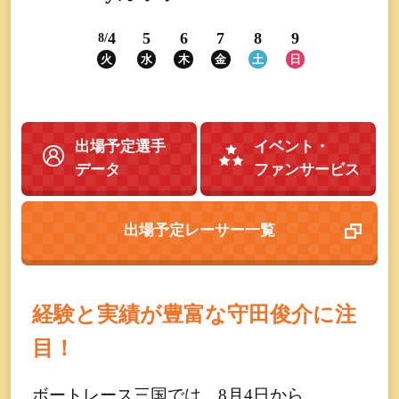
4
5
6
7
8
9
8/
火
水
木
金
土
日
出場予定選手
イベント・
データ
ファンサービス
出場予定レーサー一覧
経験と実績が豊富な守田俊介に注
目！
ボートレース三国では、8月4日から、