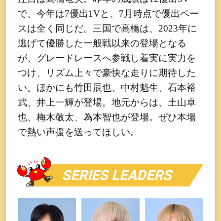
で、今年は7優出1Vと、7月時点で優出ペー
スは全く同じだ。三国で高橋は、2023年に
逃げて優勝した一般戦以来の登場となる
が、グレードレースへ参戦し着実に実力を
つけ、リズム上々で豪快な走りに期待した
い。ほかにも竹田辰也、中村魁生、石本裕
武、井上一輝が登場。地元からは、土山卓
也、梅木敬太、為本智也が登場。ぜひ本場
で熱い声援を送ってほしい。
SERIES LEADERS