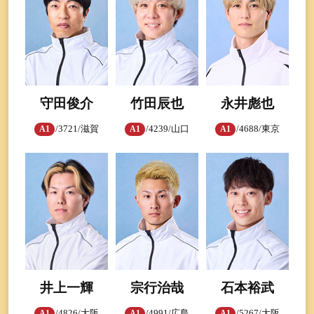
守田俊介
竹田辰也
永井彪也
/3721/滋賀
/4239/山口
/4688/東京
A1
A1
A1
井上一輝
宗行治哉
石本裕武
/4826/大阪
/4991/広島
/5267/大阪
A1
A1
A1